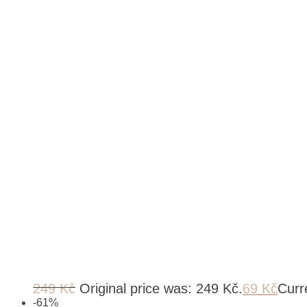
249
Kč
Original price was: 249 Kč.
69
Kč
Curre
-
61
%