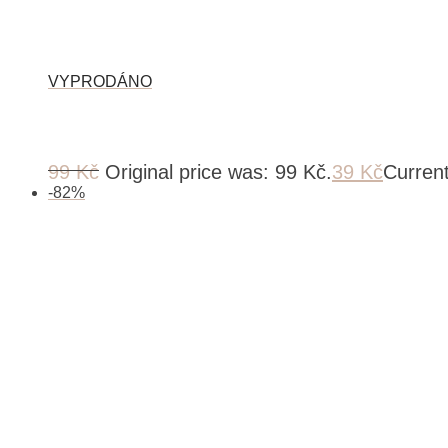
99
Kč
Original price was: 99 Kč.
39
Kč
Current
-
82
%