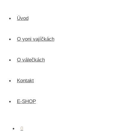
Úvod
O yoni vajíčkách
O válečkách
Kontakt
E-SHOP
0