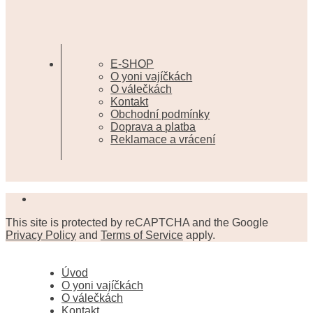
E-SHOP
O yoni vajíčkách
O válečkách
Kontakt
Obchodní podmínky
Doprava a platba
Reklamace a vrácení
This site is protected by reCAPTCHA and the Google
Privacy Policy
and
Terms of Service
apply.
Úvod
O yoni vajíčkách
O válečkách
Kontakt