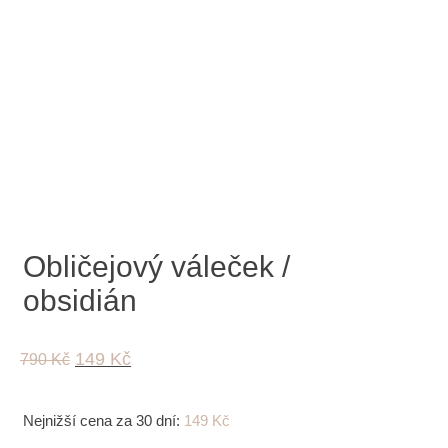
Obličejový váleček /
obsidián
Original
Current
149
Kč
790
Kč
price
price
was:
is:
790 Kč.
149 Kč.
Nejnižší cena za 30 dní:
149
Kč