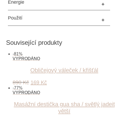
Energie
Použití
Související produkty
-
81
%
Obličejový váleček / křišťál
Original
Current
890
Kč
169
Kč
price
price
-
77
%
was:
is:
890 Kč.
169 Kč.
Masážní destička gua sha / světlý jadeit
větší