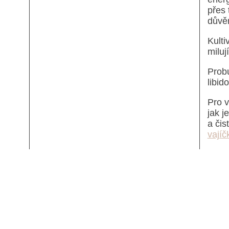
přes 
důvěr
Kulti
miluj
Probu
libid
Pro v
jak j
a čis
vajíč