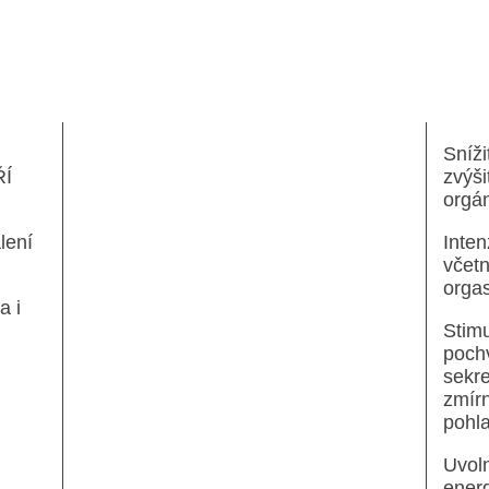
3 x 2
Získa
skup
Zlep
zdra
Sníži
Í
zvýši
orgá
lení
Inten
včetn
orga
a i
Stimu
pochv
sekre
zmírn
pohla
Uvoln
energ