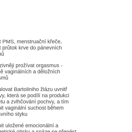
t kontrolu nad perineem a všemi
inami svalů pánevního dna
šit kontrolu močového měchýře a
ví močového měchýře obecně
t PMS, menstruační křeče,
t průtok krve do pánevních
nů
zivněji prožívat orgasmus -
ě vaginálních a děložních
smů
lovat Bartoliniho žlázu uvnitř
y, která se podílí na produkci
tu a zvlhčování pochvy, a tím
it vaginální suchost během
vního styku
it uložené emocionální a
etické otisky a snáze se přenést