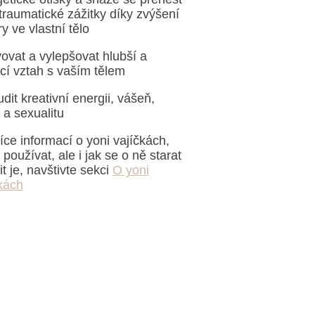
traumatické zážitky díky zvýšení
y ve vlastní tělo
vovat a vylepšovat hlubší a
ící vztah s vaším tělem
dit kreativní energii, vášeň,
o a sexualitu
íce informací o yoni vajíčkách,
e používat, ale i jak se o ně starat
tit je, navštivte sekci
O yoni
kách