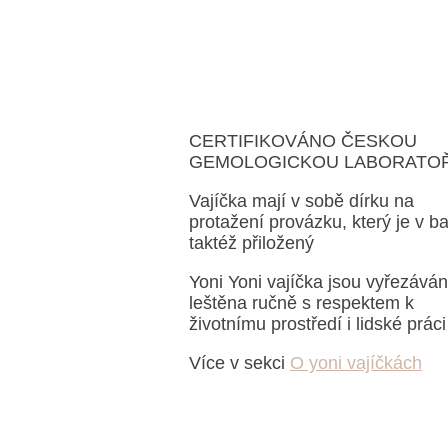
Velikost 4,5 x 3 cm, 4 x 2,5 cm, 
cm
Přírodní polodrahokam bez
chemických přísad a barviv
CERTIFIKOVÁNO ČESKOU
GEMOLOGICKOU LABORATOŘ
Vajíčka mají v sobě dírku na
protažení provázku, který je v ba
taktéž přiložený
Yoni Yoni vajíčka jsou vyřezáván
leštěna ručně s respektem k
životnímu prostředí i lidské práci
Více v sekci
O yoni vajíčkách