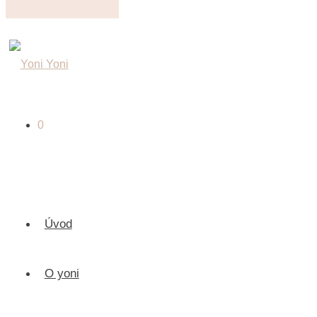
0
Yoni vajíčka – sada 3
ks / howlit (magnezit)
Úvod
Original price was: 1 350 Kč.
790
Kč
Current p
1 350
Kč
O yoni
Nejnižší cena za 30 dní:
790
Kč
AKTUALIZACE! Omlouváme se,