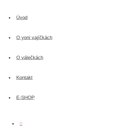
Úvod
O yoni vajíčkách
O válečkách
Kontakt
E-SHOP
0