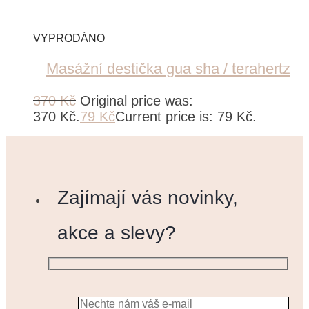
Masážní destička gua sha / terahertz
370
Kč
Original price was:
370 Kč.
79
Kč
Current price is: 79 Kč.
Zajímají vás novinky,
akce a slevy?