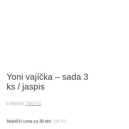
Yoni vajíčka – sada 3
ks / jaspis
Original
Current
790
Kč
1 350
Kč
price
price
was:
is:
1
790 Kč.
Nejnižší cena za 30 dní:
790
Kč
350 Kč.