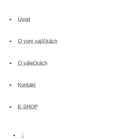
Úvod
O yoni vajíčkách
O válečkách
Kontakt
E-SHOP
0