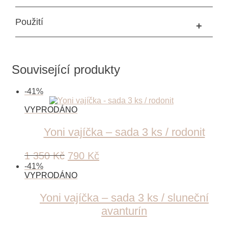
Použití
Související produkty
-
41
%
Yoni vajíčka – sada 3 ks / rodonit
Original
Current
1 350
Kč
790
Kč
price
price
-
41
%
was:
is:
1
790 Kč.
Yoni vajíčka – sada 3 ks / sluneční
350 Kč.
avanturín